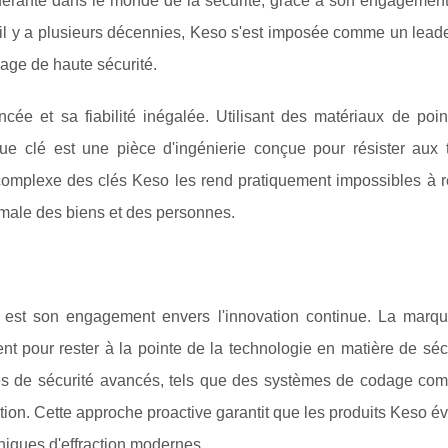
rante dans le monde de la sécurité, grâce à son engagement
e il y a plusieurs décennies, Keso s'est imposée comme un lead
lage de haute sécurité.
ée et sa fiabilité inégalée. Utilisant des matériaux de poin
ue clé est une pièce d'ingénierie conçue pour résister aux t
n complexe des clés Keso les rend pratiquement impossibles à r
timale des biens et des personnes.
 est son engagement envers l'innovation continue. La marque
 pour rester à la pointe de la technologie en matière de sécu
es de sécurité avancés, tels que des systèmes de codage com
tion. Cette approche proactive garantit que les produits Keso é
niques d'effraction modernes.