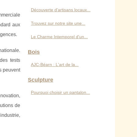
Découverte d'artisans locaux...
ommerciale
Trouvez sur notre site une...
ndard aux
igences.
Le Charme Intemporel d'un...
nationale.
Bois
des tests
AJC-Béarn : L'art de la...
ls peuvent
Sculpture
Pourquoi choisir un pantalon...
nnovation,
lutions de
ndustrie,