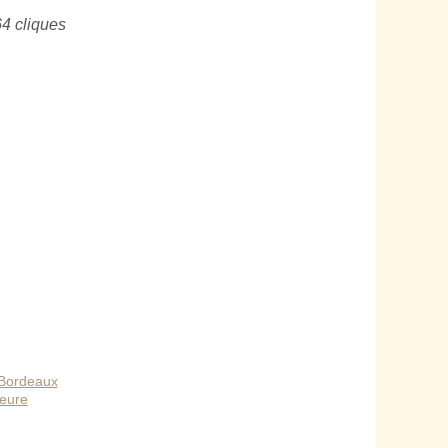
64 cliques
 Bordeaux
ieure