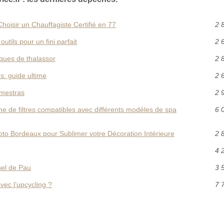
hoisir un Chauffagiste Certifié en 77
2 
tils pour un fini parfait
2 
iques de thalassor
2 
s: guide ultime
2 
-mestras
2 
e de filtres compatibles avec différents modèles de spa
6 
to Bordeaux pour Sublimer votre Décoration Intérieure
2 
4 
nel de Pau
3 
ec l’upcycling ?
7 