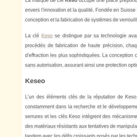
La marque de clé
Keso
occupe une place prépondé
envers l'innovation et la qualité. Fondée en Suiss
conception et la fabrication de systèmes de verrouil
La clé
Keso
se distingue par sa technologie avanc
procédés de fabrication de haute précision, chaq
d'effraction les plus sophistiquées. La conceptio
sans autorisation, assurant ainsi une protection op
Keseo
L'un des éléments clés de la réputation de Keso
constamment dans la recherche et le développement
serrures et les clés Keso intègrent des mécanism
des matériaux résistants aux tentatives de manipula
tandem avec les défis croissants posés par les tech