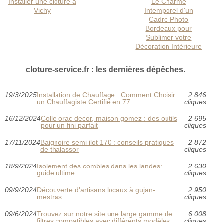
Installer une clôture à
Le Charme
Vichy
Intemporel d'un
Cadre Photo
Bordeaux pour
Sublimer votre
Décoration Intérieure
cloture-service.fr : les dernières dépêches.
19/3/2025
Installation de Chauffage : Comment Choisir
2 846
un Chauffagiste Certifié en 77
cliques
16/12/2024
Colle orac decor, maison gomez : des outils
2 695
pour un fini parfait
cliques
17/11/2024
Baignoire semi ilot 170 : conseils pratiques
2 872
de thalassor
cliques
18/9/2024
Isolement des combles dans les landes:
2 630
guide ultime
cliques
09/9/2024
Découverte d'artisans locaux à gujan-
2 950
mestras
cliques
09/6/2024
Trouvez sur notre site une large gamme de
6 008
filtres compatibles avec différents modèles
cliques