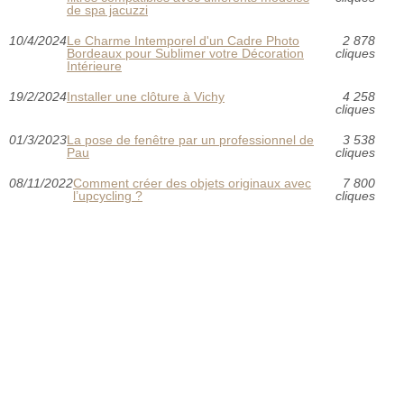
de spa jacuzzi
10/4/2024
Le Charme Intemporel d'un Cadre Photo
2 878
Bordeaux pour Sublimer votre Décoration
cliques
Intérieure
19/2/2024
Installer une clôture à Vichy
4 258
cliques
01/3/2023
La pose de fenêtre par un professionnel de
3 538
Pau
cliques
08/11/2022
Comment créer des objets originaux avec
7 800
l’upcycling ?
cliques